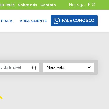
Nos siga:
928-9923
Sobre nós
Contato
FALE CONOSCO
PRAIA
ÁREA CLIENTE
Maior valor
Maior valor
Menor valor
Mais recente