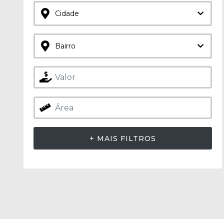
Cidade
Ambos
Limpar seleção
Comercial
Bairro
Balneário
1
Residencial
Camboriú
Balneário Piçarras
2
Joinville
723
São Francisco do
2
+ MAIS FILTROS
Sul